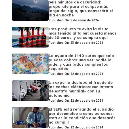
Seis minutos de oscuridad:
prepárate para el eclipse más
largo del siglo, que convertirá el
día en noche
Published On: 5 de enero de 2026
Este producto te evita la visita
más temida al taller: cuesta menos
de 10 euros, y se compra aquí
Published On: 23 de agosto de 2024
La ayuda de 1440 euros que solo
puedes cobrar una vez: nadie la
pide, y casi todos cumplen los
requisitos
Published On: 22 de agosto de 2024
Un experto destapa el fraude de
los coches eléctricos: «un intento
de estafa mundial» con su
autonomía
Published On: 22 de agosto de 2024
El SEPE está retirando el subsidio
por desempleo a estas personas:
esta es la condición que desearás
no cumplir
Published On: 22 de agosto de 2024