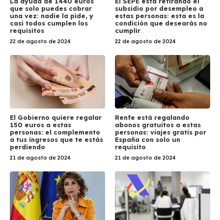
La ayuda de 1440 euros
El SEPE está retirando el
que solo puedes cobrar
subsidio por desempleo a
una vez: nadie la pide, y
estas personas: esta es la
casi todos cumplen los
condición que desearás no
requisitos
cumplir
22 de agosto de 2024
22 de agosto de 2024
El Gobierno quiere regalar
Renfe está regalando
150 euros a estas
abonos gratuitos a estas
personas: el complemento
personas: viajes gratis por
a tus ingresos que te estás
España con solo un
perdiendo
requisito
21 de agosto de 2024
21 de agosto de 2024