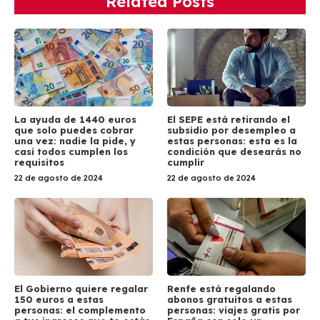
Related Posts
La ayuda de 1440 euros
El SEPE está retirando el
que solo puedes cobrar
subsidio por desempleo a
una vez: nadie la pide, y
estas personas: esta es la
casi todos cumplen los
condición que desearás no
requisitos
cumplir
22 de agosto de 2024
22 de agosto de 2024
El Gobierno quiere regalar
Renfe está regalando
150 euros a estas
abonos gratuitos a estas
personas: el complemento
personas: viajes gratis por